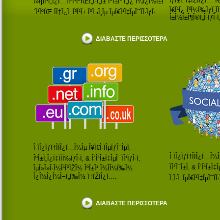
ÏƒÎ±Ï‚ Ï‡ÏŽÏÎ¿Ï… Ï
Î»ÎµÎ¹Ï„Î¿Ï…ÏÎ³Î¹ÎºÏŒÏ„Î·Ï„Î± ÎºÎ±Î¹ Ï„Î¿ Î¼Î¿Î½Î±Î
Ï€Î¹Î¿ Î³Î½Ï‰ÏƒÏ„Î­Ï
´Î¹ÎºÏŒ ÏÏ†Î¿Ï‚ Î³Î¹Î± ÎºÎ¬Î¸Îµ ÎµÏ€Î¹Ï‡ÎµÎ¯ÏÎ·ÏƒÎ·.
Î±Î½Î±Î¶Î®Ï„Î·ÏƒÎ·Ï‚
ΔΙΑΒΆΣΤΕ ΠΕΡΙΣΣΌΤΕΡΑ
Î ÏÎ¿ÏƒÏ†Î­ÏÎ¿Ï…Î¼Îµ Î¥Ï€Î·ÏÎµÏƒÎ¯ÎµÏ‚
Î ÏÎ¿ÏƒÏ†Î­ÏÎ¿Ï…Î¼
ÎºÎ±Ï„Î¿Ï‡ÏÏÏ‰ÏƒÎ·Ï‚ & Î´Î¹Î±Ï‡ÎµÎ¯ÏÎ¹ÏƒÎ·Ï‚
ÏÎ³Î¯Î±Ï‚ & Î´Î¹Î±Ï
ÎµÎ»Î»Î·Î½Î¹ÎºÏŽÎ½ ÎºÎ±Î¹ Î¾Î­Î½Ï‰Î½
Î¿Î½Î¿Î¼Î¬Ï„Ï‰Î½ Ï‡ÏŽÏÎ¿Ï….
Ï„Î·Ï‚ ÎµÏ€Î¹Ï‡ÎµÎ¯ÏÎ·
ΔΙΑΒΆΣΤΕ ΠΕΡΙΣΣΌΤΕΡΑ